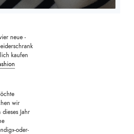
ier neue -
leiderschrank
lich kaufen
ashion
möchte
chen wir
dieses Jahr
ne
endig»-oder-