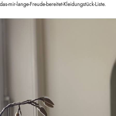
-das-mir-lange-Freude-bereitet-Kleidungstück-Liste.