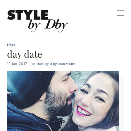
trips
day date
11.jan.2017
. written by
dby baumann