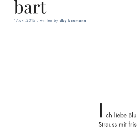
bart
17.okt.2015
. written by
dby baumann
I
ch liebe Bl
Strauss mit fr