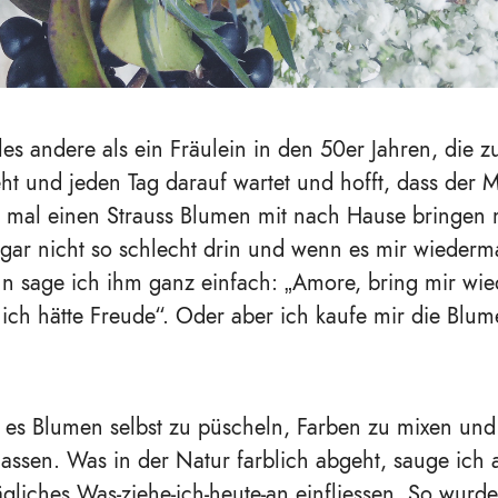
les andere als ein Fräulein in den 50er Jahren, die zu
t und jeden Tag darauf wartet und hofft, dass der
 mal einen Strauss Blumen mit nach Hause bringen 
gar nicht so schlecht drin und wenn es mir wiederm
n sage ich ihm ganz einfach: „Amore, bring mir wie
ich hätte Freude“. Oder aber ich kaufe mir die Blu
e es Blumen selbst zu püscheln, Farben zu mixen un
 lassen. Was in der Natur farblich abgeht, sauge ich 
tägliches Was-ziehe-ich-heute-an einfliessen. So wurd