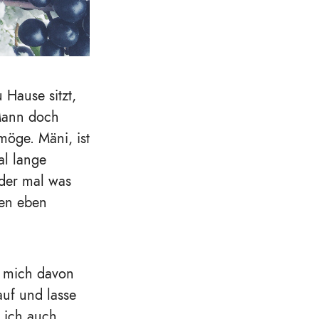
 Hause sitzt,
 Mann doch
möge. Mäni, ist
al lange
der mal was
men eben
d mich davon
auf und lasse
e ich auch