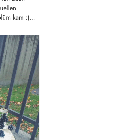
uellen
blüm kam :)...