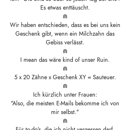
Es etwas enttäuscht.
⋒
Wir haben entschieden, dass es bei uns kein
Geschenk gibt, wenn ein Milchzahn das
Gebiss verlässt.
⋒
I mean das wäre kind of unser Ruin.
⋒
5 x 20 Zähne x Geschenk XY = Sauteuer.
⋒
Ich kürzlich unter Frauen:
"Also, die meisten E-Mails bekomme ich von
mir selbst."
⋒
Für to-do's, die ich nicht vergessen darf,