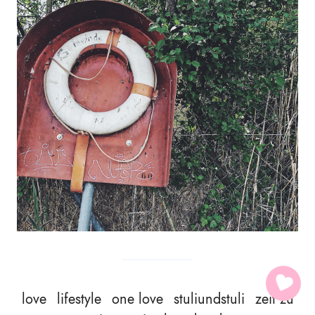
love
lifestyle
one love
stuliundstuli
zeit zu