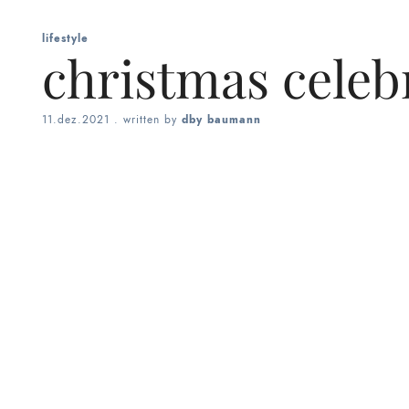
lifestyle
christmas celeb
11.dez.2021
. written by
dby baumann