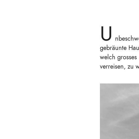
U
nbeschwer
gebräunte Haut
welch grosses 
verreisen, zu