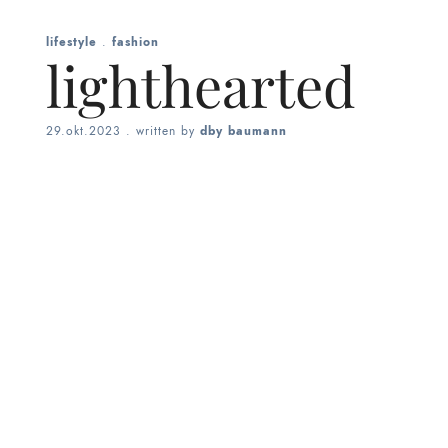
lifestyle
.
fashion
lighthearted
29.okt.2023
. written by
dby baumann