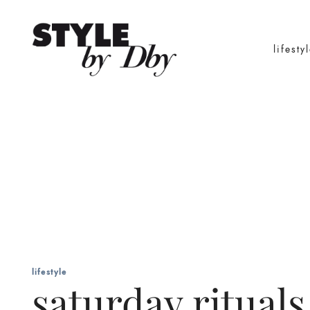
lifesty
lifestyle
saturday rituals