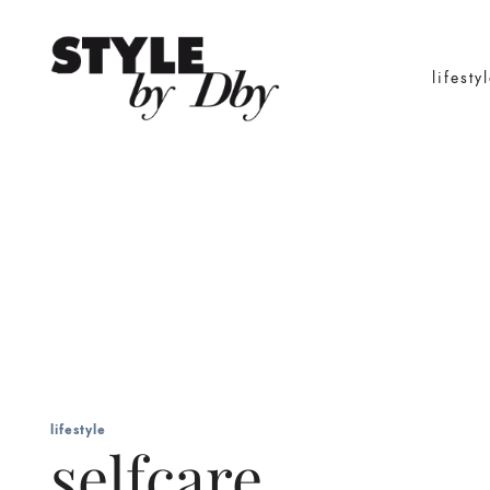
lifesty
lifestyle
selfcare