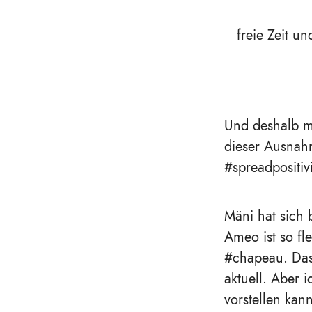
freie Zeit u
Und deshalb mö
dieser Ausnahm
#spreadpositivi
Mäni hat sich 
Ameo ist so fl
#chapeau. Das 
aktuell. Aber i
vorstellen kan