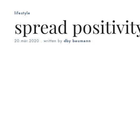
lifestyle
spread positivit
20.mär.2020
. written by
dby baumann