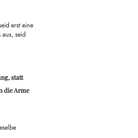
eid erst eine
 aus, seid
ng, statt
in die Arme
eselbe