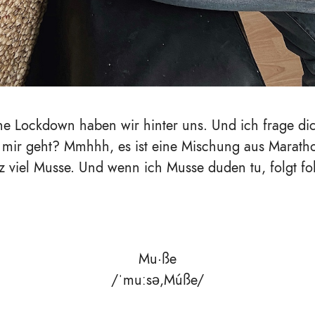
he Lockdown haben wir hinter uns. Und ich frage di
 mir geht? Mmhhh, es ist eine Mischung aus Marath
 viel Musse. Und wenn ich Musse duden tu, folgt f
Mu·ße
/
ˈ
mu
ː
sə,Múße/