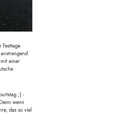
 Festtage
i anstrengend
mit einer
utsche
urtstag ;) -
. Denn wenn
re, das so viel