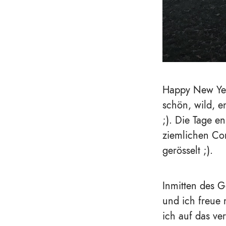
Happy New Yea
schön, wild, e
;). Die Tage e
ziemlichen Co
gerösselt ;).
Inmitten des Ge
und ich freue
ich auf das ve