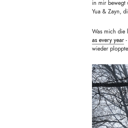
in mir bewegt
Yua & Zayn, d
Was mich die l
as every year
-
wieder ploppte