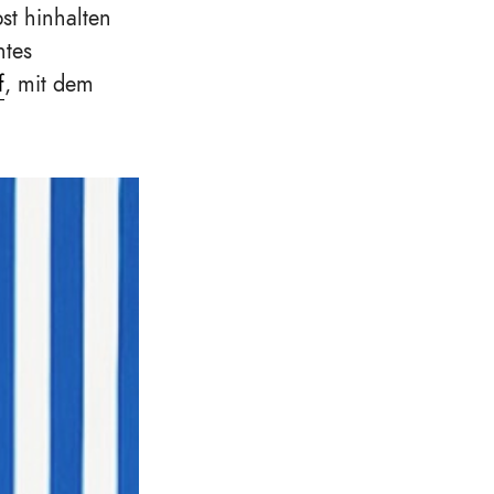
bst hinhalten
htes
f
, mit dem