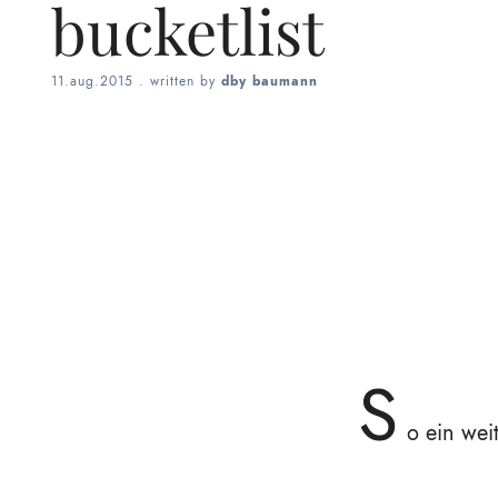
bucketlist
11.aug.2015
. written by
dby baumann
S
o ein wei