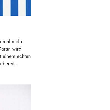
einmal mehr
Daran wird
it einem echten
y
bereits