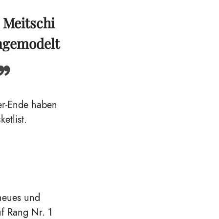
s Meitschi
gemodelt
er-Ende haben
etlist.
neues und
uf Rang Nr. 1