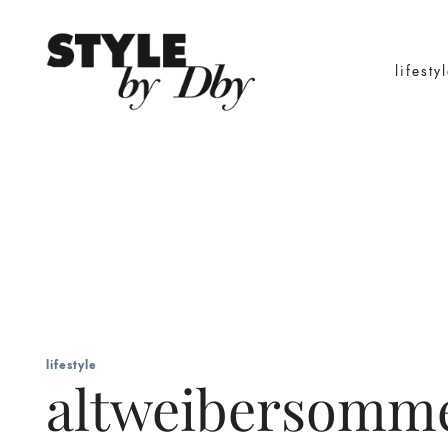
lifesty
lifestyle
altweibersomm