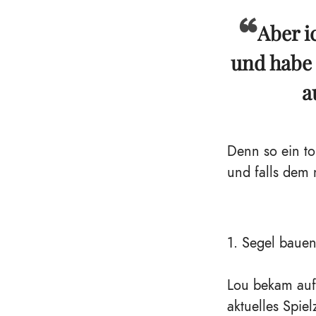
Aber i
und habe
a
Denn so ein t
und falls dem 
1. Segel baue
Lou bekam auf
aktuelles Spie